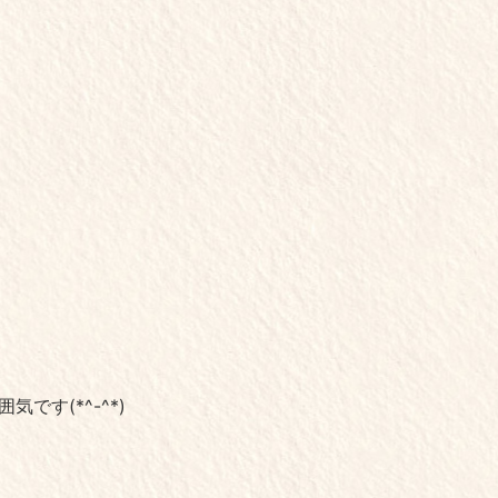
す(*^-^*)