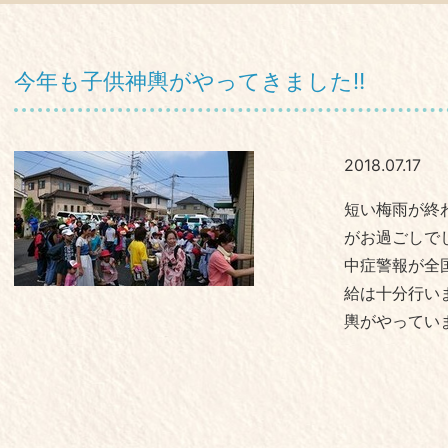
今年も子供神輿がやってきました‼
2018.07.17
短い梅雨が終
がお過ごしで
中症警報が全
給は十分行い
輿がやってい