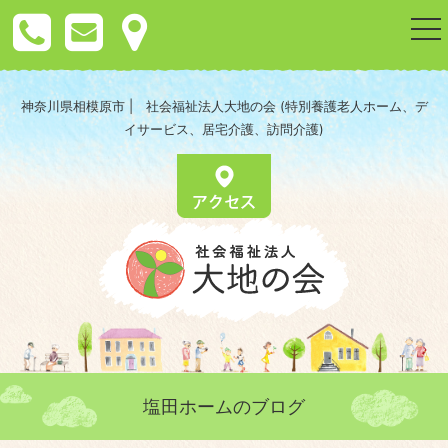
togg
nav
神奈川県相模原市 | 社会福祉法人大地の会 (特別養護老人ホーム、デ
イサービス、居宅介護、訪問介護)
塩田ホームのブログ