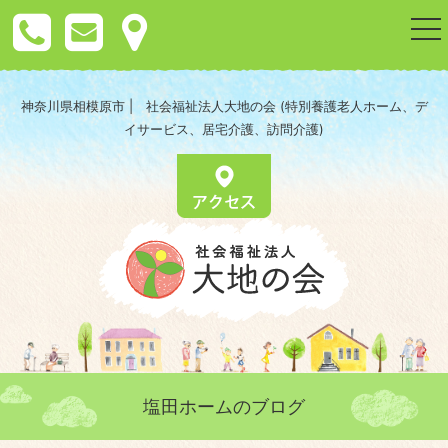
togg
nav
神奈川県相模原市 | 社会福祉法人大地の会 (特別養護老人ホーム、デ
イサービス、居宅介護、訪問介護)
塩田ホームのブログ