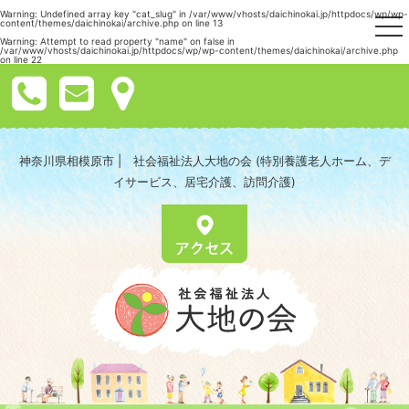
Warning
: Undefined array key "cat_slug" in
/var/www/vhosts/daichinokai.jp/httpdocs/wp/wp-
togg
content/themes/daichinokai/archive.php
on line
13
nav
Warning
: Attempt to read property "name" on false in
/var/www/vhosts/daichinokai.jp/httpdocs/wp/wp-content/themes/daichinokai/archive.php
on line
22
神奈川県相模原市 | 社会福祉法人大地の会 (特別養護老人ホーム、デ
イサービス、居宅介護、訪問介護)